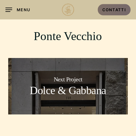
Skip
MENU
CONTATTI
to
main
content
Ponte Vecchio
Next Project
Dolce & Gabbana